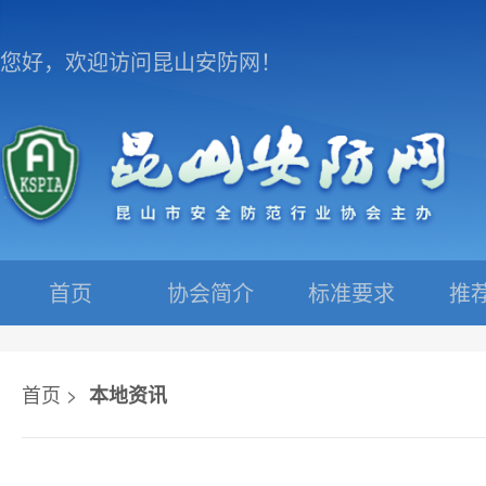
您好，欢迎访问昆山安防网！
首页
协会简介
标准要求
推
首页 >
本地资讯