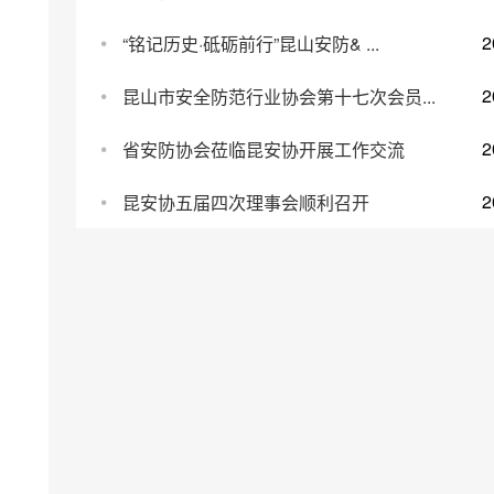
2
“铭记历史·砥砺前行”昆山安防& ...
2
昆山市安全防范行业协会第十七次会员...
2
省安防协会莅临昆安协开展工作交流
2
昆安协五届四次理事会顺利召开