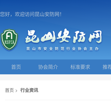
您好，欢迎访问昆山安防网！
首页
协会简介
标准要求
推
首页 >
行业资讯